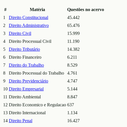
#
Matéria
Questões no acervo
1
Direito Constitucional
45.442
2
Direito Administrativo
65.476
3
Direito Civil
15.999
4
Direito Processual Civil
11.190
5
Direito Tributário
14.382
6
Direito Financeiro
6.211
7
Direito do Trabalho
8.529
8
Direito Processual do Trabalho
4.761
9
Direito Previdenciário
4.747
10
Direito Empresarial
5.144
11
Direito Ambiental
8.847
12
Direito Economico e Regulacao
637
13
Direito Internacional
1.134
14
Direito Penal
16.427