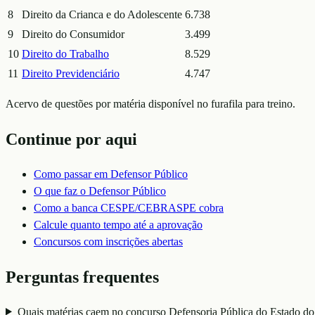
8
Direito da Crianca e do Adolescente
6.738
9
Direito do Consumidor
3.499
10
Direito do Trabalho
8.529
11
Direito Previdenciário
4.747
Acervo de questões por matéria disponível no furafila para treino.
Continue por aqui
Como passar em
Defensor Público
O que faz o
Defensor Público
Como a banca
CESPE/CEBRASPE
cobra
Calcule quanto tempo até a aprovação
Concursos com inscrições abertas
Perguntas frequentes
Quais matérias caem no concurso Defensoria Pública do Estado d