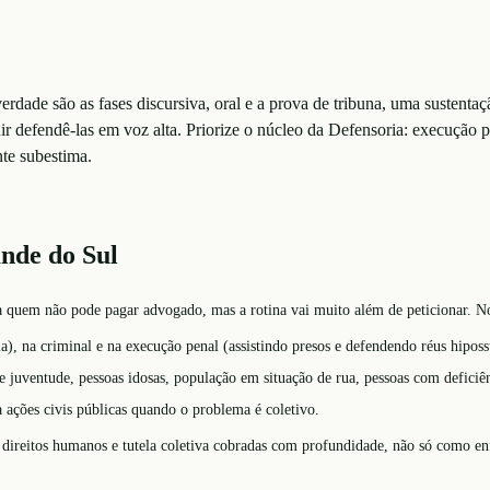
rdade são as fases discursiva, oral e a prova de tribuna, uma sustentaç
uir defendê-las em voz alta. Priorize o núcleo da Defensoria: execução 
te subestima.
nde do Sul
 a quem não pode pagar advogado, mas a rotina vai muito além de peticionar. No
ia), na criminal e na execução penal (assistindo presos e defendendo réus hiposs
 e juventude, pessoas idosas, população em situação de rua, pessoas com defici
 ações civis públicas quando o problema é coletivo.
de direitos humanos e tutela coletiva cobradas com profundidade, não só como enf