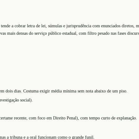
nde a cobrar letra de lei, súmulas e jurisprudência com enunciados diretos, 
as mais densas do serviço público estadual, com filtro pesado nas fases discurs
s, em dois dias. Costuma exigir média mínima sem nota abaixo de um piso.
nvestigação social).
 certame recente, com foco em Direito Penal), com tempo curto de explanação.
s a tribuna e a oral funcionam como o grande funil.