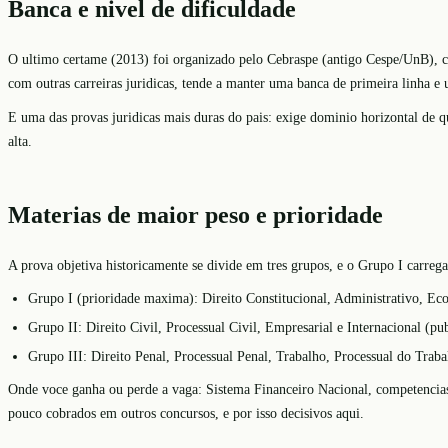
Banca e nivel de dificuldade
O ultimo certame (2013) foi organizado pelo Cebraspe (antigo Cespe/UnB), com
com outras carreiras juridicas, tende a manter uma banca de primeira linha e 
E uma das provas juridicas mais duras do pais: exige dominio horizontal de 
alta.
Materias de maior peso e prioridade
A prova objetiva historicamente se divide em tres grupos, e o Grupo I carreg
Grupo I (prioridade maxima): Direito Constitucional, Administrativo, Eco
Grupo II: Direito Civil, Processual Civil, Empresarial e Internacional (pu
Grupo III: Direito Penal, Processual Penal, Trabalho, Processual do Traba
Onde voce ganha ou perde a vaga: Sistema Financeiro Nacional, competencias
pouco cobrados em outros concursos, e por isso decisivos aqui.