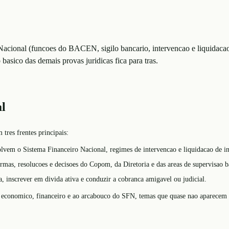
acional (funcoes do BACEN, sigilo bancario, intervencao e liquidacao
asico das demais provas juridicas fica para tras.
l
res frentes principais:
vem o Sistema Financeiro Nacional, regimes de intervencao e liquidacao de insti
ormas, resolucoes e decisoes do Copom, da Diretoria e das areas de supervisao b
ia, inscrever em divida ativa e conduzir a cobranca amigavel ou judicial.
o economico, financeiro e ao arcabouco do SFN, temas que quase nao aparecem e