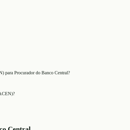
N) para Procurador do Banco Central?
(BACEN)?
co Central