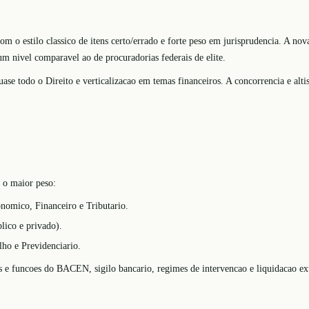
 o estilo classico de itens certo/errado e forte peso em jurisprudencia. A no
um nivel comparavel ao de procuradorias federais de elite.
quase todo o Direito e verticalizacao em temas financeiros. A concorrencia e a
a o maior peso:
nomico, Financeiro e Tributario.
blico e privado).
lho e Previdenciario.
 e funcoes do BACEN, sigilo bancario, regimes de intervencao e liquidacao ext