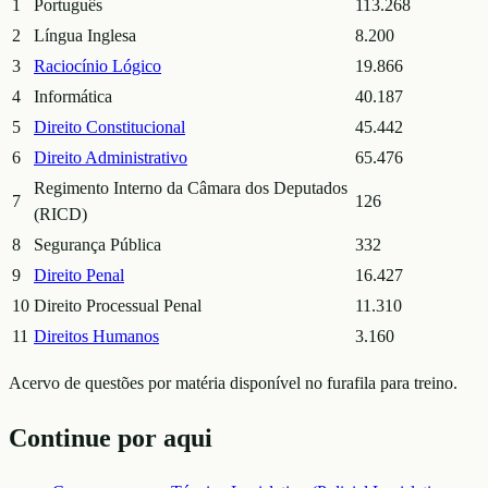
1
Português
113.268
2
Língua Inglesa
8.200
3
Raciocínio Lógico
19.866
4
Informática
40.187
5
Direito Constitucional
45.442
6
Direito Administrativo
65.476
Regimento Interno da Câmara dos Deputados
7
126
(RICD)
8
Segurança Pública
332
9
Direito Penal
16.427
10
Direito Processual Penal
11.310
11
Direitos Humanos
3.160
Acervo de questões por matéria disponível no furafila para treino.
Continue por aqui