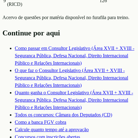
9
126
(RICD)
Acervo de questões por matéria disponível no furafila para treino.
Continue por aqui
Como passar em
Consultor Legislativo (Área XVII + XVIII -
Segurança Pública, Defesa Nacional, Direito Internacional
Público e Relações Internacionais)
O que faz o
Consultor Legislativo (Área XVII + XVIII -
Segurança Pública, Defesa Nacional, Direito Internacional
Público e Relações Internacionais)
Quanto ganha o
Consultor Legislativo (Área XVII + XVIII -
Segurança Pública, Defesa Nacional, Direito Internacional
Público e Relações Internacionais)
Todos os concursos:
Câmara dos Deputados (CD)
Como a banca
FGV
cobra
Calcule quanto tempo até a aprovação
Concursos com inscrições abertas