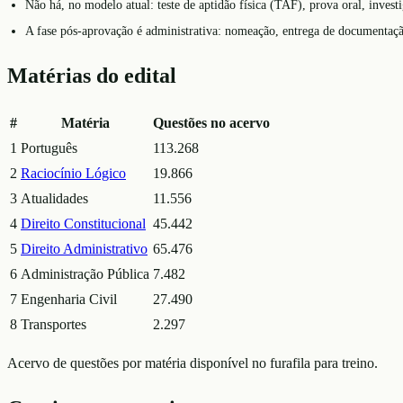
Não há, no modelo atual: teste de aptidão física (TAF), prova oral, invest
A fase pós-aprovação é administrativa: nomeação, entrega de documentaçã
Matérias do edital
#
Matéria
Questões no acervo
1
Português
113.268
2
Raciocínio Lógico
19.866
3
Atualidades
11.556
4
Direito Constitucional
45.442
5
Direito Administrativo
65.476
6
Administração Pública
7.482
7
Engenharia Civil
27.490
8
Transportes
2.297
Acervo de questões por matéria disponível no furafila para treino.