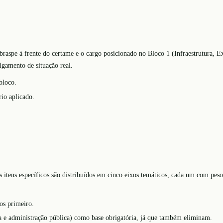
aspe à frente do certame e o cargo posicionado no Bloco 1 (Infraestrutura, Ex
lgamento de situação real.
bloco.
rio aplicado.
itens específicos são distribuídos em cinco eixos temáticos, cada um com peso d
-os primeiro.
ica e administração pública) como base obrigatória, já que também eliminam.