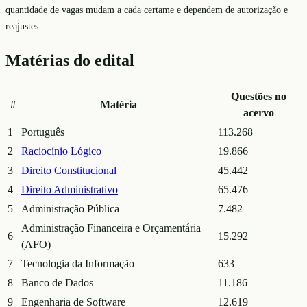
quantidade de vagas mudam a cada certame e dependem de autorização e
reajustes.
Matérias do edital
Questões no
#
Matéria
acervo
1
Português
113.268
2
Raciocínio Lógico
19.866
3
Direito Constitucional
45.442
4
Direito Administrativo
65.476
5
Administração Pública
7.482
Administração Financeira e Orçamentária
6
15.292
(AFO)
7
Tecnologia da Informação
633
8
Banco de Dados
11.186
9
Engenharia de Software
12.619