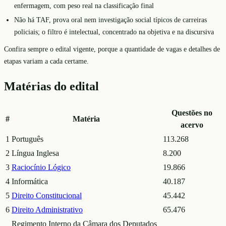
enfermagem, com peso real na classificação final
Não há TAF, prova oral nem investigação social típicos de carreiras
policiais; o filtro é intelectual, concentrado na objetiva e na discursiva
Confira sempre o edital vigente, porque a quantidade de vagas e detalhes de
etapas variam a cada certame.
Matérias do edital
Questões no
#
Matéria
acervo
1
Português
113.268
2
Língua Inglesa
8.200
3
Raciocínio Lógico
19.866
4
Informática
40.187
5
Direito Constitucional
45.442
6
Direito Administrativo
65.476
Regimento Interno da Câmara dos Deputados