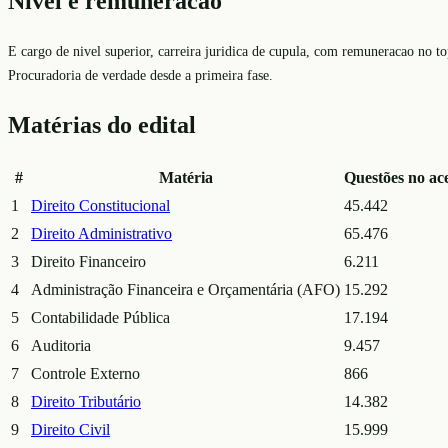
Nivel e remuneracao
E cargo de nivel superior, carreira juridica de cupula, com remuneracao no t
Procuradoria de verdade desde a primeira fase.
Matérias do edital
#
Matéria
Questões no ac
1
Direito Constitucional
45.442
2
Direito Administrativo
65.476
3
Direito Financeiro
6.211
4
Administração Financeira e Orçamentária (AFO)
15.292
5
Contabilidade Pública
17.194
6
Auditoria
9.457
7
Controle Externo
866
8
Direito Tributário
14.382
9
Direito Civil
15.999