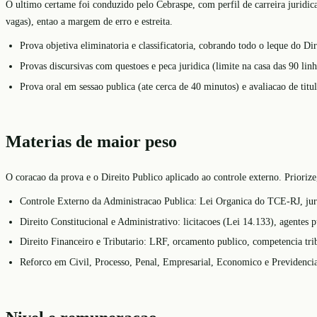
O ultimo certame foi conduzido pelo Cebraspe, com perfil de carreira juridic
vagas), entao a margem de erro e estreita.
Prova objetiva eliminatoria e classificatoria, cobrando todo o leque do Dir
Provas discursivas com questoes e peca juridica (limite na casa das 90 lin
Prova oral em sessao publica (ate cerca de 40 minutos) e avaliacao de titulo
Materias de maior peso
O coracao da prova e o Direito Publico aplicado ao controle externo. Priorize
Controle Externo da Administracao Publica: Lei Organica do TCE-RJ, juri
Direito Constitucional e Administrativo: licitacoes (Lei 14.133), agentes 
Direito Financeiro e Tributario: LRF, orcamento publico, competencia trib
Reforco em Civil, Processo, Penal, Empresarial, Economico e Previdenc