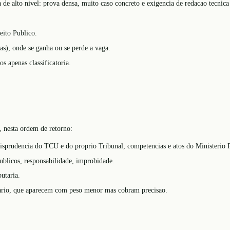
a de alto nivel: prova densa, muito caso concreto e exigencia de redacao tecni
eito Publico.
has), onde se ganha ou se perde a vaga.
s apenas classificatoria.
, nesta ordem de retorno:
sprudencia do TCU e do proprio Tribunal, competencias e atos do Ministerio 
publicos, responsabilidade, improbidade.
utaria.
iario, que aparecem com peso menor mas cobram precisao.