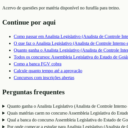
Acervo de questões por matéria disponível no furafila para treino.
Continue por aqui
Como passar em
Analista Legislativo (Analista de Controle In
O que faz o
Analista Legislativo (Analista de Controle Interno
Quanto ganha o
Analista Legislativo (Analista de Controle Int
Todos os concursos:
Assembleia Legislativa do Estado de Go
Como a banca
FGV
cobra
Calcule quanto tempo até a aprovação
Concursos com inscrições abertas
Perguntas frequentes
Quanto ganha o Analista Legislativo (Analista de Controle Interno
Quais matérias caem no concurso Assembleia Legislativa do Estad
Qual a banca do concurso Assembleia Legislativa do Estado de 
Por onde começar a estudar para Analista Legislativo (Analista de