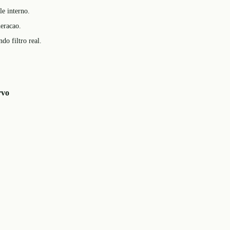
le interno.
heracao.
do filtro real.
rvo