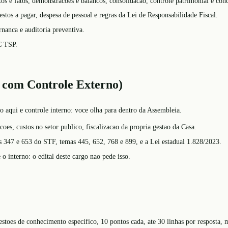
os e fatos, demonstracoes e balancos, consolidacao, controle patrimonial e conc
os a pagar, despesa de pessoal e regras da Lei de Responsabilidade Fiscal.
rnanca e auditoria preventiva.
C TSP.
a com Controle Externo)
 aqui e controle interno: voce olha para dentro da Assembleia.
coes, custos no setor publico, fiscalizacao da propria gestao da Casa.
347 e 653 do STF, temas 445, 652, 768 e 899, e a Lei estadual 1.828/2023.
o interno: o edital deste cargo nao pede isso.
uestoes de conhecimento especifico, 10 pontos cada, ate 30 linhas por resposta, 