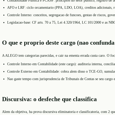
Contabilidade Publica e PCASP: principios do setor publico, registro de at
AFO e LRF: ciclo orcamentario (PPA, LDO, LOA), creditos adicionais, rest
Controle Interno: conceitos, segregacao de funcoes, gestao de riscos, gove
Legislacao-base: CF arts. 70 a 75, Lei 4.320/1964, LC 101/2000 e as NB
O que e proprio deste cargo (nao confund
A ALEGO tem categorias parecidas, e cair na ementa errada custa caro. O foco
Controle Interno em Contabilidade (este cargo): auditoria interna, concilia
Controle Externo em Contabilidade: cobra alem disso o TCE-GO, sumulas 
Nao gaste tempo com jurisprudencia de Tribunais de Contas se seu cargo e 
Discursiva: o desfeche que classifica
Alem da objetiva, ha prova discursiva eliminatoria e classificatoria, com 2 q