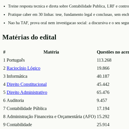
Treine resposta tecnica e direta sobre Contabilidade Publica, LRF e contro
Pratique caber em 30 linhas: tese, fundamento legal e conclusao, sem enc
Nao ha TAF, prova oral nem investigacao social: a discursiva e o seu segun
Matérias do edital
#
Matéria
Questões no ace
1
Português
113.268
2
Raciocínio Lógico
19.866
3
Informática
40.187
4
Direito Constitucional
45.442
5
Direito Administrativo
65.476
6
Auditoria
9.457
7
Contabilidade Pública
17.194
8
Administração Financeira e Orçamentária (AFO)
15.292
9
Contabilidade
25.914