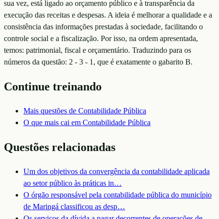
sua vez, está ligado ao orçamento público e à transparência da
execução das receitas e despesas. A ideia é melhorar a qualidade e a
consistência das informações prestadas à sociedade, facilitando o
controle social e a fiscalização. Por isso, na ordem apresentada,
temos: patrimonial, fiscal e orçamentário. Traduzindo para os
números da questão: 2 - 3 - 1, que é exatamente o gabarito B.
Continue treinando
Mais questões de
Contabilidade Pública
O que mais cai em
Contabilidade Pública
Questões relacionadas
Um dos objetivos da convergência da contabilidade aplicada
ao setor público às práticas in
…
O órgão responsável pela contabilidade pública do município
de Maringá classificou as desp
…
Os serviços da dívida a pagar decorrentes de operações de