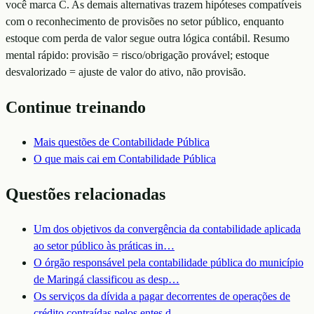
você marca C. As demais alternativas trazem hipóteses compatíveis
com o reconhecimento de provisões no setor público, enquanto
estoque com perda de valor segue outra lógica contábil. Resumo
mental rápido: provisão = risco/obrigação provável; estoque
desvalorizado = ajuste de valor do ativo, não provisão.
Continue treinando
Mais questões de
Contabilidade Pública
O que mais cai em
Contabilidade Pública
Questões relacionadas
Um dos objetivos da convergência da contabilidade aplicada
ao setor público às práticas in
…
O órgão responsável pela contabilidade pública do município
de Maringá classificou as desp
…
Os serviços da dívida a pagar decorrentes de operações de
crédito contraídas pelos entes d
…