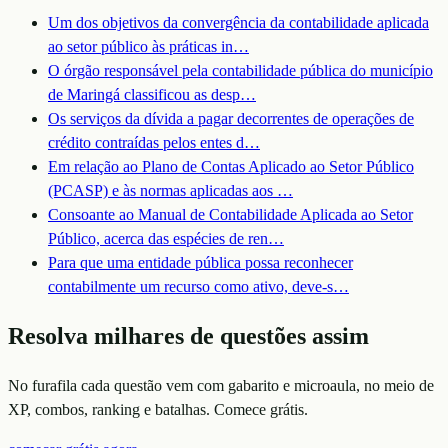
Um dos objetivos da convergência da contabilidade aplicada
ao setor público às práticas in
…
O órgão responsável pela contabilidade pública do município
de Maringá classificou as desp
…
Os serviços da dívida a pagar decorrentes de operações de
crédito contraídas pelos entes d
…
Em relação ao Plano de Contas Aplicado ao Setor Público
(PCASP) e às normas aplicadas aos
…
Consoante ao Manual de Contabilidade Aplicada ao Setor
Público, acerca das espécies de ren
…
Para que uma entidade pública possa reconhecer
contabilmente um recurso como ativo, deve-s
…
Resolva milhares de questões assim
No furafila cada questão vem com gabarito e microaula, no meio de
XP, combos, ranking e batalhas. Comece grátis.