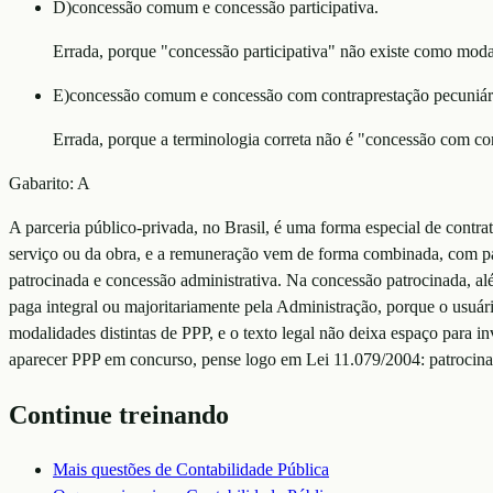
D
)
concessão comum e concessão participativa.
Errada, porque "concessão participativa" não existe como moda
E
)
concessão comum e concessão com contraprestação pecuniár
Errada, porque a terminologia correta não é "concessão com co
Gabarito:
A
A parceria público-privada, no Brasil, é uma forma especial de contra
serviço ou da obra, e a remuneração vem de forma combinada, com pa
patrocinada e concessão administrativa. Na concessão patrocinada, alé
paga integral ou majoritariamente pela Administração, porque o usuári
modalidades distintas de PPP, e o texto legal não deixa espaço para i
aparecer PPP em concurso, pense logo em Lei 11.079/2004: patrocinad
Continue treinando
Mais questões de
Contabilidade Pública