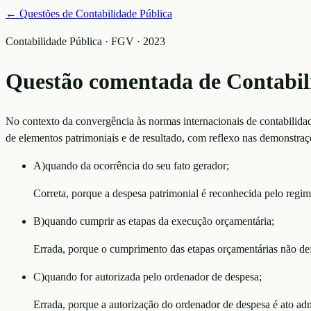
← Questões de
Contabilidade Pública
Contabilidade Pública · FGV · 2023
Questão comentada de
Contabil
No contexto da convergência às normas internacionais de contabilida
de elementos patrimoniais e de resultado, com reflexo nas demonstra
A
)
quando da ocorrência do seu fato gerador;
Correta, porque a despesa patrimonial é reconhecida pelo regi
B
)
quando cumprir as etapas da execução orçamentária;
Errada, porque o cumprimento das etapas orçamentárias não defi
C
)
quando for autorizada pelo ordenador de despesa;
Errada, porque a autorização do ordenador de despesa é ato admi