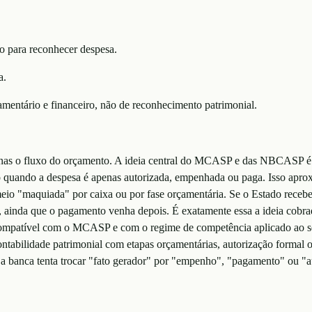
to para reconhecer despesa.
a.
çamentário e financeiro, não de reconhecimento patrimonial.
enas o fluxo do orçamento. A ideia central do MCASP e das NBCASP é rec
quando a despesa é apenas autorizada, empenhada ou paga. Isso aproxi
a meio "maquiada" por caixa ou por fase orçamentária. Se o Estado rec
ainda que o pagamento venha depois. É exatamente essa a ideia cobrada 
compatível com o MCASP e com o regime de competência aplicado ao set
ntabilidade patrimonial com etapas orçamentárias, autorização formal o
a banca tenta trocar "fato gerador" por "empenho", "pagamento" ou "a