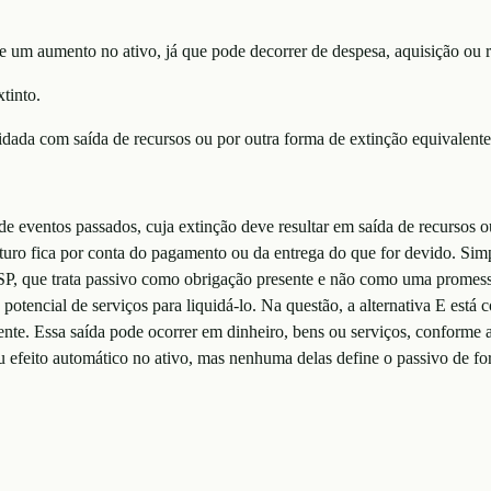
te um aumento no ativo, já que pode decorrer de despesa, aquisição ou 
tinto.
idada com saída de recursos ou por outra forma de extinção equivalente
 de eventos passados, cuja extinção deve resultar em saída de recursos 
uturo fica por conta do pagamento ou da entrega do que for devido. Sim
, que trata passivo como obrigação presente e não como uma promessa 
 potencial de serviços para liquidá-lo. Na questão, a alternativa E está
sente. Essa saída pode ocorrer em dinheiro, bens ou serviços, conforme 
 ou efeito automático no ativo, mas nenhuma delas define o passivo de 