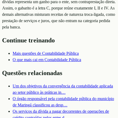
dívidas representa um ganho para o ente, sem contraprestação direta.
Assim, o gabarito é a letra C, porque reúne exatamente I, II e IV. As
demais alternativas misturam receitas de natureza troca-ligada, como
prestação de serviços e juros, que não entram na categoria pedida
pela banca.
Continue treinando
Mais questões de
Contabilidade Pública
O que mais cai em
Contabilidade Pública
Questões relacionadas
Um dos objetivos da convergência da contabilidade aplicada
ao setor público às práticas in
…
O órgão responsável pela contabilidade pública do município
de Maringá classificou as desp
…
Os serviços da dívida a pagar decorrentes de operações de
crédito contraídas pelos entes d
…