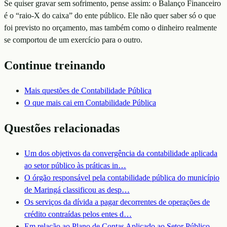
Se quiser gravar sem sofrimento, pense assim: o Balanço Financeiro
é o “raio-X do caixa” do ente público. Ele não quer saber só o que
foi previsto no orçamento, mas também como o dinheiro realmente
se comportou de um exercício para o outro.
Continue treinando
Mais questões de
Contabilidade Pública
O que mais cai em
Contabilidade Pública
Questões relacionadas
Um dos objetivos da convergência da contabilidade aplicada
ao setor público às práticas in
…
O órgão responsável pela contabilidade pública do município
de Maringá classificou as desp
…
Os serviços da dívida a pagar decorrentes de operações de
crédito contraídas pelos entes d
…
Em relação ao Plano de Contas Aplicado ao Setor Público