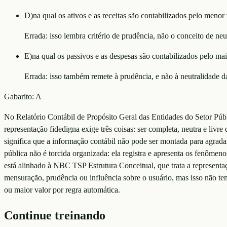
D
)
na qual os ativos e as receitas são contabilizados pelo menor 
Errada: isso lembra critério de prudência, não o conceito de neu
E
)
na qual os passivos e as despesas são contabilizados pelo mai
Errada: isso também remete à prudência, e não à neutralidade d
Gabarito:
A
No Relatório Contábil de Propósito Geral das Entidades do Setor Públi
representação fidedigna exige três coisas: ser completa, neutra e livre
significa que a informação contábil não pode ser montada para agradar
pública não é torcida organizada: ela registra e apresenta os fenômen
está alinhado à NBC TSP Estrutura Conceitual, que trata a representaç
mensuração, prudência ou influência sobre o usuário, mas isso não t
ou maior valor por regra automática.
Continue treinando