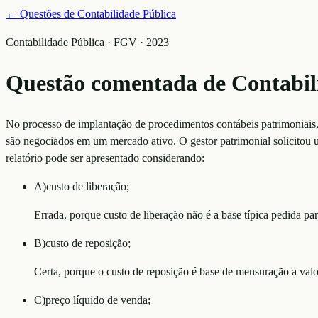
← Questões de
Contabilidade Pública
Contabilidade Pública · FGV · 2023
Questão comentada de
Contabil
No processo de implantação de procedimentos contábeis patrimoniais,
são negociados em um mercado ativo. O gestor patrimonial solicitou um 
relatório pode ser apresentado considerando:
A
)
custo de liberação;
Errada, porque custo de liberação não é a base típica pedida pa
B
)
custo de reposição;
Certa, porque o custo de reposição é base de mensuração a val
C
)
preço líquido de venda;