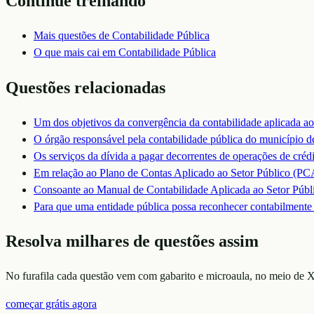
Continue treinando
Mais questões de
Contabilidade Pública
O que mais cai em
Contabilidade Pública
Questões relacionadas
Um dos objetivos da convergência da contabilidade aplicada ao s
O órgão responsável pela contabilidade pública do município d
Os serviços da dívida a pagar decorrentes de operações de crédi
Em relação ao Plano de Contas Aplicado ao Setor Público (PC
Consoante ao Manual de Contabilidade Aplicada ao Setor Públic
Para que uma entidade pública possa reconhecer contabilmente
Resolva milhares de questões assim
No furafila cada questão vem com gabarito e microaula, no meio de X
começar grátis agora