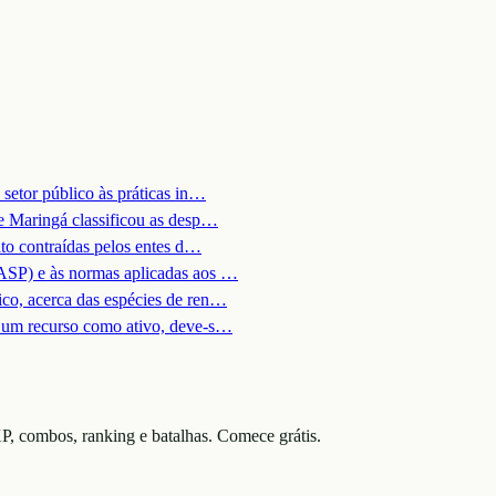
etor público às práticas in
…
e Maringá classificou as desp
…
to contraídas pelos entes d
…
ASP) e às normas aplicadas aos
…
o, acerca das espécies de ren
…
 um recurso como ativo, deve-s
…
P, combos, ranking e batalhas. Comece grátis.