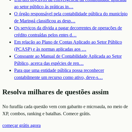
ao setor público às práticas in
…
O órgão responsável pela contabilidade pública do município
de Maringá classificou as desp
…
Os serviços da dívida a pagar decorrentes de operações de
crédito contraídas pelos entes d
…
Em relação ao Plano de Contas Aplicado ao Setor Público
(PCASP) e às normas aplicadas aos
…
Consoante ao Manual de Contabilidade Aplicada ao Setor
Público, acerca das espécies de ren
…
Para que uma entidade pública possa reconhecer
contabilmente um recurso como ativo, deve-s
…
Resolva milhares de questões assim
No furafila cada questão vem com gabarito e microaula, no meio de
XP, combos, ranking e batalhas. Comece grátis.
começar grátis agora