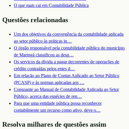
O que mais cai em
Contabilidade Pública
Questões relacionadas
Um dos objetivos da convergência da contabilidade aplicada
ao setor público às práticas in
…
O órgão responsável pela contabilidade pública do município
de Maringá classificou as desp
…
Os serviços da dívida a pagar decorrentes de operações de
crédito contraídas pelos entes d
…
Em relação ao Plano de Contas Aplicado ao Setor Público
(PCASP) e às normas aplicadas aos
…
Consoante ao Manual de Contabilidade Aplicada ao Setor
Público, acerca das espécies de ren
…
Para que uma entidade pública possa reconhecer
contabilmente um recurso como ativo, deve-s
…
Resolva milhares de questões assim