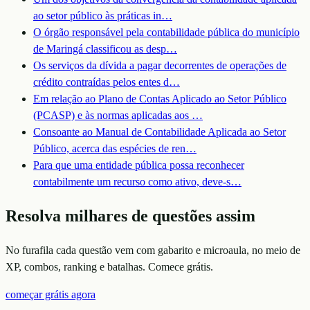
ao setor público às práticas in
…
O órgão responsável pela contabilidade pública do município
de Maringá classificou as desp
…
Os serviços da dívida a pagar decorrentes de operações de
crédito contraídas pelos entes d
…
Em relação ao Plano de Contas Aplicado ao Setor Público
(PCASP) e às normas aplicadas aos
…
Consoante ao Manual de Contabilidade Aplicada ao Setor
Público, acerca das espécies de ren
…
Para que uma entidade pública possa reconhecer
contabilmente um recurso como ativo, deve-s
…
Resolva milhares de questões assim
No furafila cada questão vem com gabarito e microaula, no meio de
XP, combos, ranking e batalhas. Comece grátis.
começar grátis agora