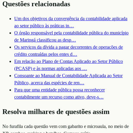
Questões relacionadas
Um dos objetivos da convergência da contabilidade aplicada
ao setor público às práticas in
…
O órgão responsável pela contabilidade pública do município
de Maringá classificou as desp
…
Os serviços da dívida a pagar decorrentes de operações de
crédito contraídas pelos entes d
…
Em relação ao Plano de Contas Aplicado ao Setor Público
(PCASP) e às normas aplicadas aos
…
Consoante ao Manual de Contabilidade Aplicada ao Setor
Público, acerca das espécies de ren
…
Para que uma entidade pública possa reconhecer
contabilmente um recurso como ativo, deve-s
…
Resolva milhares de questões assim
No furafila cada questão vem com gabarito e microaula, no meio de