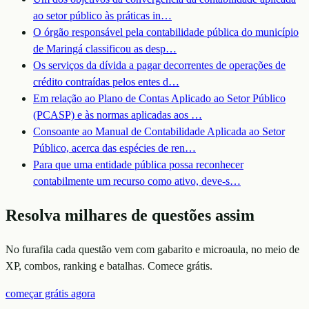
ao setor público às práticas in
…
O órgão responsável pela contabilidade pública do município
de Maringá classificou as desp
…
Os serviços da dívida a pagar decorrentes de operações de
crédito contraídas pelos entes d
…
Em relação ao Plano de Contas Aplicado ao Setor Público
(PCASP) e às normas aplicadas aos
…
Consoante ao Manual de Contabilidade Aplicada ao Setor
Público, acerca das espécies de ren
…
Para que uma entidade pública possa reconhecer
contabilmente um recurso como ativo, deve-s
…
Resolva milhares de questões assim
No furafila cada questão vem com gabarito e microaula, no meio de
XP, combos, ranking e batalhas. Comece grátis.
começar grátis agora