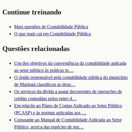
Continue treinando
Mais questões de
Contabilidade Pública
O que mais cai em
Contabilidade Pública
Questões relacionadas
Um dos objetivos da convergência da contabilidade aplicada
ao setor público às práticas in
…
O órgão responsável pela contabilidade pública do município
de Maringá classificou as desp
…
Os serviços da dívida a pagar decorrentes de operações de
crédito contraídas pelos entes d
…
Em relação ao Plano de Contas Aplicado ao Setor Público
(PCASP) e às normas aplicadas aos
…
Consoante ao Manual de Contabilidade Aplicada ao Setor
Público, acerca das espécies de ren
…