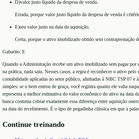
D
)
valor justo líquido da despesa de venda.
Errada, porque valor justo líquido da despesa de venda é critér
E
)
seu valor justo na data da aquisição.
Certa, porque o ativo imobilizado obtido sem contraprestação d
Gabarito:
E
Quando a Administração recebe um ativo imobilizado sem pagar por e
na prática, nada saiu. Nesses casos, a regra é reconhecer o ativo pel
contabilidade aplicadas ao setor público, alinhadas à NBC TSP 07 e 
simples: se o bem entrou de graça, você registra quanto ele valia naq
representa a melhor estimativa do valor econômico do ativo na data da
banca costuma cobrar exatamente essa diferença entre aquisição onero
na data do recebimento. É o tipo de pegadinha clássica em que a pala
Continue treinando