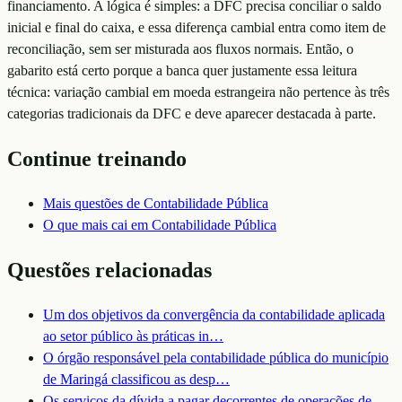
financiamento. A lógica é simples: a DFC precisa conciliar o saldo
inicial e final do caixa, e essa diferença cambial entra como item de
reconciliação, sem ser misturada aos fluxos normais. Então, o
gabarito está certo porque a banca quer justamente essa leitura
técnica: variação cambial em moeda estrangeira não pertence às três
categorias tradicionais da DFC e deve aparecer destacada à parte.
Continue treinando
Mais questões de
Contabilidade Pública
O que mais cai em
Contabilidade Pública
Questões relacionadas
Um dos objetivos da convergência da contabilidade aplicada
ao setor público às práticas in
…
O órgão responsável pela contabilidade pública do município
de Maringá classificou as desp
…
Os serviços da dívida a pagar decorrentes de operações de