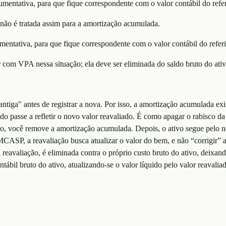
mentativa, para que fique correspondente com o valor contábil do refer
não é tratada assim para a amortização acumulada.
mentativa, para que fique correspondente com o valor contábil do referi
 com VPA nessa situação; ela deve ser eliminada do saldo bruto do ativ
 antiga" antes de registrar a nova. Por isso, a amortização acumulada exi
uido passe a refletir o novo valor reavaliado. É como apagar o rabisco d
iro, você remove a amortização acumulada. Depois, o ativo segue pelo no
ASP, a reavaliação busca atualizar o valor do bem, e não “corrigir” 
reavaliação, é eliminada contra o próprio custo bruto do ativo, deixando
tábil bruto do ativo, atualizando-se o valor líquido pelo valor reavalia