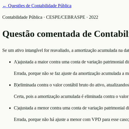
← Questões de
Contabilidade Pública
Contabilidade Pública · CESPE/CEBRASPE · 2022
Questão comentada de
Contabil
Se um ativo intangível for reavaliado, a amortização acumulada na dat
A
)
ajustada a maior contra uma conta de variação patrimonial di
Errada, porque não se faz ajuste da amortização acumulada a ma
B
)
eliminada contra o valor contábil bruto do ativo, atualizandos
Certa, pois a amortização acumulada é eliminada contra o valor b
C
)
ajustada a menor contra uma conta de variação patrimonial di
Errada, porque não há ajuste a menor com VPD para esse caso;