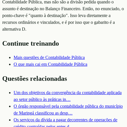
Contabilidade Pública, mas não são a divisão pedida quando o
assunto é destinação no Balanço Financeiro. Então, no enunciado, o
ponto-chave é "quanto à destinação". Isso leva diretamente a
recursos ordinários e vinculados, e é por isso que o gabarito é a
alternativa D.
Continue treinando
Mais questões de
Contabilidade Pública
O que mais cai em
Contabilidade Pública
Questões relacionadas
Um dos objetivos da convergência da contabilidade aplicada
ao setor público às práticas in
…
O órgão responsável pela contabilidade pública do município
de Maringá classificou as desp
…
Os serviços da dívida a pagar decorrentes de operações de
crédito contraídas pelos entes d
…