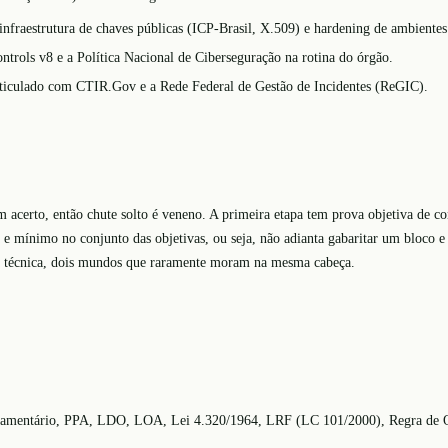
 infraestrutura de chaves públicas (ICP-Brasil, X.509) e hardening de ambientes 
trols v8 e a Política Nacional de Ciberseguração na rotina do órgão.
articulado com CTIR.Gov e a Rede Federal de Gestão de Incidentes (ReGIC).
m acerto, então chute solto é veneno. A primeira etapa tem prova objetiva de c
 e mínimo no conjunto das objetivas, ou seja, não adianta gabaritar um bloco e 
tica técnica, dois mundos que raramente moram na mesma cabeça.
amentário, PPA, LDO, LOA, Lei 4.320/1964, LRF (LC 101/2000), Regra de Ouro,