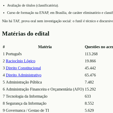
Avaliação de títulos (classificatória).
Curso de formação na ENAP, em Brasília, de caráter eliminatório e classi
Não há TAF, prova oral nem investigação social: o funil é técnico e discursivo
Matérias do edital
#
Matéria
Questões no ace
1
Português
113.268
2
Raciocínio Lógico
19.866
3
Direito Constitucional
45.442
4
Direito Administrativo
65.476
5
Administração Pública
7.482
6
Administração Financeira e Orçamentária (AFO)
15.292
7
Tecnologia da Informação
633
8
Segurança da Informação
8.552
9
Governanca / Gestao de TI
5.629