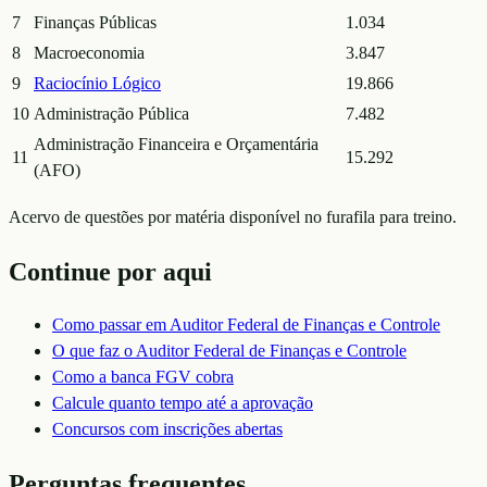
7
Finanças Públicas
1.034
8
Macroeconomia
3.847
9
Raciocínio Lógico
19.866
10
Administração Pública
7.482
Administração Financeira e Orçamentária
11
15.292
(AFO)
Acervo de questões por matéria disponível no furafila para treino.
Continue por aqui
Como passar em
Auditor Federal de Finanças e Controle
O que faz o
Auditor Federal de Finanças e Controle
Como a banca
FGV
cobra
Calcule quanto tempo até a aprovação
Concursos com inscrições abertas
Perguntas frequentes