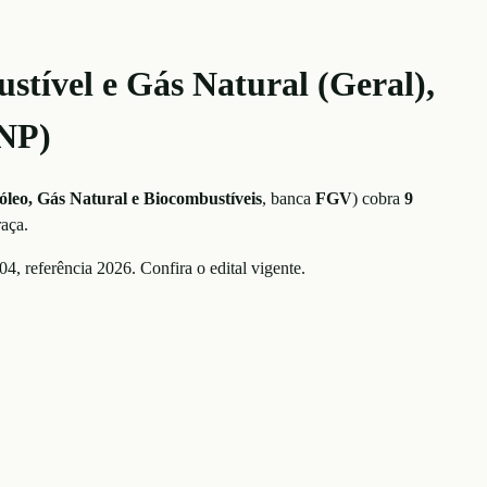
stível e Gás Natural (Geral),
ANP)
óleo, Gás Natural e Biocombustíveis
, banca
FGV
)
cobra
9
raça.
004
, referência
2026
. Confira o edital vigente.