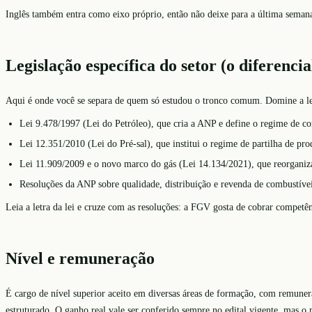
Inglês também entra como eixo próprio, então não deixe para a última seman
Legislação específica do setor (o diferencia
Aqui é onde você se separa de quem só estudou o tronco comum. Domine a legi
Lei 9.478/1997 (Lei do Petróleo), que cria a ANP e define o regime de co
Lei 12.351/2010 (Lei do Pré-sal), que institui o regime de partilha de pro
Lei 11.909/2009 e o novo marco do gás (Lei 14.134/2021), que reorganiza
Resoluções da ANP sobre qualidade, distribuição e revenda de combustívei
Leia a letra da lei e cruze com as resoluções: a FGV gosta de cobrar competênc
Nível e remuneração
É cargo de nível superior aceito em diversas áreas de formação, com remunera
estruturado. O ganho real vale ser conferido sempre no edital vigente, mas o p