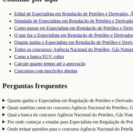
Edital de
Especialista em Regulação de Petróleo e Derivados, 
Simulado de
Especialista em Regulação de Petróleo e Derivado
Como passar em
Especialista em Regulação de Petróleo e Deri
O que faz o
Especialista em Regulação de Petróleo e Derivados
Quanto ganha o
Especialista em Regulação de Petróleo e Deri
Todos os concursos:
Agência Nacional do Petróleo, Gás Natur
Como a banca
FGV
cobra
Calcule quanto tempo até a aprovação
Concursos com inscrições abertas
Perguntas frequentes
Quanto ganha o Especialista em Regulação de Petróleo e Derivado
Quais matérias caem no concurso Agência Nacional do Petróleo, G
Qual a banca do concurso Agência Nacional do Petróleo, Gás Nat
Por onde começar a estudar para Especialista em Regulação de Pet
Onde treinar questões para o concurso Agência Nacional do Petró