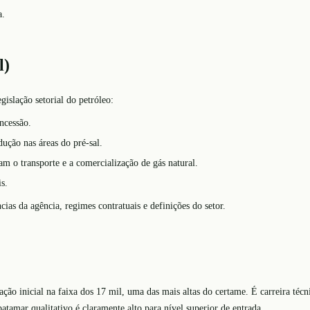
a.
l)
slação setorial do petróleo:
ncessão.
dução nas áreas do pré-sal.
m o transporte e a comercialização de gás natural.
s.
ias da agência, regimes contratuais e definições do setor.
ção inicial na faixa dos 17 mil, uma das mais altas do certame. É carreira téc
atamar qualitativo é claramente alto para nível superior de entrada.