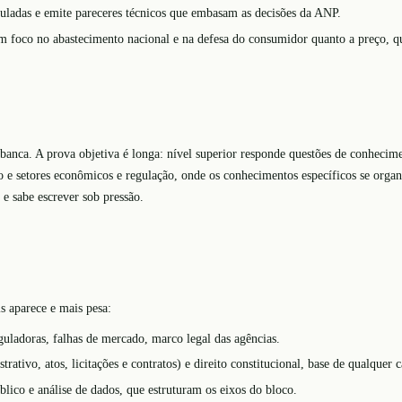
guladas e emite pareceres técnicos que embasam as decisões da ANP.
m foco no abastecimento nacional e na defesa do consumidor quanto a preço, qu
ca. A prova objetiva é longa: nível superior responde questões de conhecimen
o e setores econômicos e regulação, onde os conhecimentos específicos se orga
 sabe escrever sob pressão.
s aparece e mais pesa:
guladoras, falhas de mercado, marco legal das agências.
trativo, atos, licitações e contratos) e direito constitucional, base de qualquer 
lico e análise de dados, que estruturam os eixos do bloco.