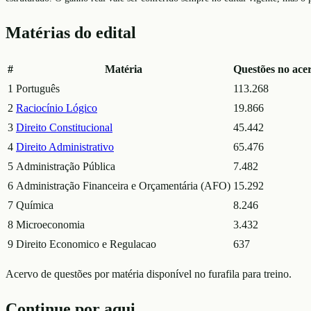
Matérias do edital
#
Matéria
Questões no ace
1
Português
113.268
2
Raciocínio Lógico
19.866
3
Direito Constitucional
45.442
4
Direito Administrativo
65.476
5
Administração Pública
7.482
6
Administração Financeira e Orçamentária (AFO)
15.292
7
Química
8.246
8
Microeconomia
3.432
9
Direito Economico e Regulacao
637
Acervo de questões por matéria disponível no furafila para treino.
Continue por aqui