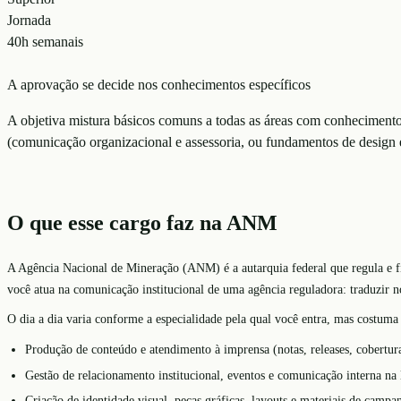
Jornada
40h semanais
A aprovação se decide nos conhecimentos específicos
A objetiva mistura básicos comuns a todas as áreas com conhecimentos 
(comunicação organizacional e assessoria, ou fundamentos de design 
O que esse cargo faz na ANM
A Agência Nacional de Mineração (ANM) é a autarquia federal que regula e fis
você atua na comunicação institucional de uma agência reguladora: traduzir no
O dia a dia varia conforme a especialidade pela qual você entra, mas costuma 
Produção de conteúdo e atendimento à imprensa (notas, releases, cobertura
Gestão de relacionamento institucional, eventos e comunicação interna na
Criação de identidade visual, peças gráficas, layouts e materiais de camp