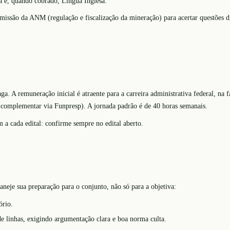
a e, quando cobrado, Língua Inglesa.
missão da ANM (regulação e fiscalização da mineração) para acertar questões d
a. A remuneração inicial é atraente para a carreira administrativa federal, na f
a complementar via Funpresp). A jornada padrão é de 40 horas semanais.
a cada edital: confirme sempre no edital aberto.
laneje sua preparação para o conjunto, não só para a objetiva:
ório.
e linhas, exigindo argumentação clara e boa norma culta.