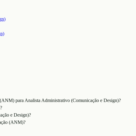
gn)
gn)
 (ANM) para Analista Administrativo (Comunicação e Design)?
?
cação e Design)?
eração (ANM)?