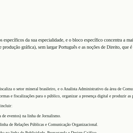
específicos da sua especialidade, e o bloco específico concentra a mai
e produção gráfica), sem largar Português e as noções de Direito, que
caliza o setor mineral brasileiro, e o Analista Administrativo da área de Comun
rmas e fiscalizações para o público, organizar a presença digital e produzir a
incluir:
 de eventos) na linha de Jornalismo.
 linha de Relações Públicas e Comunicação Organizacional.
anha na linha de Publicidade, Propaganda e Design Gráfico.