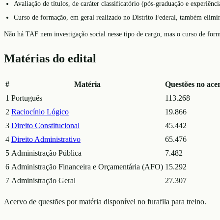
Avaliação de títulos, de caráter classificatório (pós-graduação e experiênc
Curso de formação, em geral realizado no Distrito Federal, também elimina
Não há TAF nem investigação social nesse tipo de cargo, mas o curso de for
Matérias do edital
#
Matéria
Questões no ace
1
Português
113.268
2
Raciocínio Lógico
19.866
3
Direito Constitucional
45.442
4
Direito Administrativo
65.476
5
Administração Pública
7.482
6
Administração Financeira e Orçamentária (AFO)
15.292
7
Administração Geral
27.307
Acervo de questões por matéria disponível no furafila para treino.