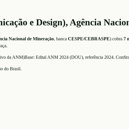
nicação e Design), Agência Naci
ncia Nacional de Mineração
, banca
CESPE/CEBRASPE
)
cobra
7
m
raça.
ativo da ANM
)
Base:
Edital ANM 2024 (DOU)
, referência
2024
. Confira
o do Brasil.