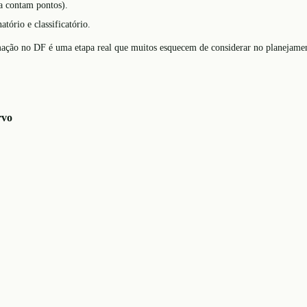
ia contam pontos).
tório e classificatório.
mação no DF é uma etapa real que muitos esquecem de considerar no planejame
rvo