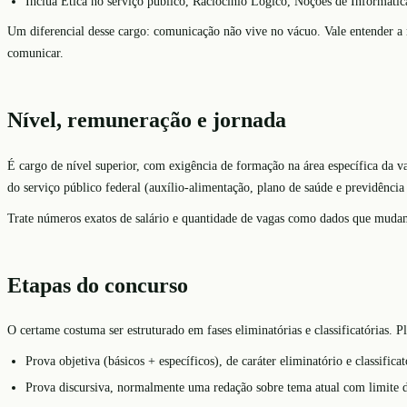
Inclua Ética no serviço público, Raciocínio Lógico, Noções de Informátic
Um diferencial desse cargo: comunicação não vive no vácuo. Vale entender a 
comunicar.
Nível, remuneração e jornada
É cargo de nível superior, com exigência de formação na área específica da vag
do serviço público federal (auxílio-alimentação, plano de saúde e previdênci
Trate números exatos de salário e quantidade de vagas como dados que mudam 
Etapas do concurso
O certame costuma ser estruturado em fases eliminatórias e classificatórias. P
Prova objetiva (básicos + específicos), de caráter eliminatório e classificat
Prova discursiva, normalmente uma redação sobre tema atual com limite d