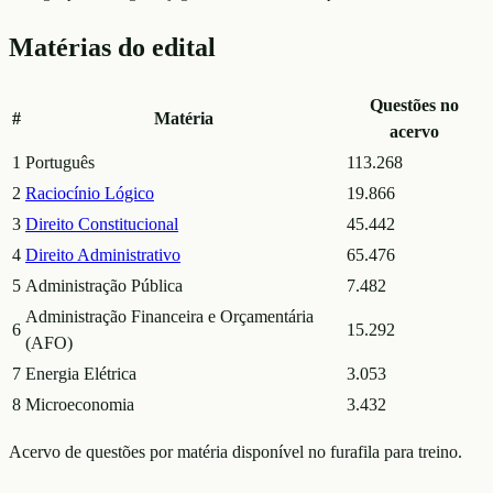
Matérias do edital
Questões no
#
Matéria
acervo
1
Português
113.268
2
Raciocínio Lógico
19.866
3
Direito Constitucional
45.442
4
Direito Administrativo
65.476
5
Administração Pública
7.482
Administração Financeira e Orçamentária
6
15.292
(AFO)
7
Energia Elétrica
3.053
8
Microeconomia
3.432
Acervo de questões por matéria disponível no furafila para treino.