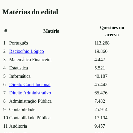
Matérias do edital
Questões no
#
Matéria
acervo
1
Português
113.268
2
Raciocínio Lógico
19.866
3
Matemática Financeira
4.447
4
Estatística
5.521
5
Informática
40.187
6
Direito Constitucional
45.442
7
Direito Administrativo
65.476
8
Administração Pública
7.482
9
Contabilidade
25.914
10
Contabilidade Pública
17.194
11
Auditoria
9.457