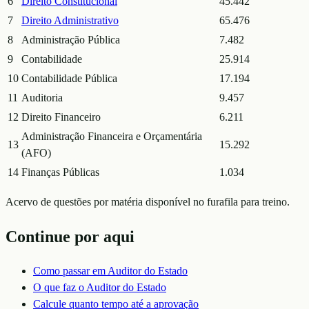
6
Direito Constitucional
45.442
7
Direito Administrativo
65.476
8
Administração Pública
7.482
9
Contabilidade
25.914
10
Contabilidade Pública
17.194
11
Auditoria
9.457
12
Direito Financeiro
6.211
Administração Financeira e Orçamentária
13
15.292
(AFO)
14
Finanças Públicas
1.034
Acervo de questões por matéria disponível no furafila para treino.
Continue por aqui
Como passar em
Auditor do Estado
O que faz o
Auditor do Estado
Calcule quanto tempo até a aprovação