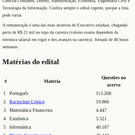
Ciências Contábeis, Direito, Administração, Economia, Engenharia Civil e
Tecnologia da Informação. Confira sempre o edital vigente, porque a lista
pode variar.
A remuneração é uma das mais atrativas do Executivo estadual, chegando
perto de R$ 21 mil no topo da carreira (valores exatos dependem da
estrutura salarial em vigor e dos avanços na carreira). Jornada de 40 horas
semanais.
Matérias do edital
Questões no
#
Matéria
acervo
1
Português
113.268
2
Raciocínio Lógico
19.866
3
Matemática Financeira
4.447
4
Estatística
5.521
5
Informática
40.187