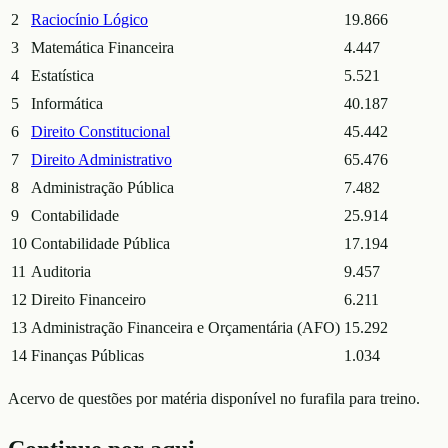
2
Raciocínio Lógico
19.866
3
Matemática Financeira
4.447
4
Estatística
5.521
5
Informática
40.187
6
Direito Constitucional
45.442
7
Direito Administrativo
65.476
8
Administração Pública
7.482
9
Contabilidade
25.914
10
Contabilidade Pública
17.194
11
Auditoria
9.457
12
Direito Financeiro
6.211
13
Administração Financeira e Orçamentária (AFO)
15.292
14
Finanças Públicas
1.034
Acervo de questões por matéria disponível no furafila para treino.