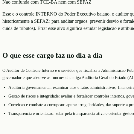
Nao confunda com TCE-BA nem com SEFAZ
Esse e o controle INTERNO do Poder Executivo baiano, o auditor que
historicamente a SEFAZ) para auditar orgaos, prevenir desvio e forta
cuida de tributos). Errar esse alvo significa estudar legislacao e atrib
O que esse cargo faz no dia a dia
O Auditor de Controle Interno e o servidor que fiscaliza a Administracao Pub
governador e que absorve as funcoes da antiga Auditoria Geral do Estado (AGE
Auditoria governamental: examinar atos e fatos administrativos, financeiro
Gestao de riscos e integridade: avaliar e fortalecer controles internos, g
Correicao e combate a corrupcao: apurar irregularidades, dar suporte a pro
Transparencia e orientacao: zelar pela transparencia ativa e orientar ge