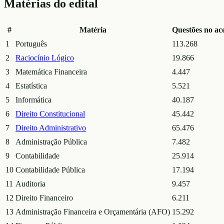
Matérias do edital
#
Matéria
Questões no ac
1
Português
113.268
2
Raciocínio Lógico
19.866
3
Matemática Financeira
4.447
4
Estatística
5.521
5
Informática
40.187
6
Direito Constitucional
45.442
7
Direito Administrativo
65.476
8
Administração Pública
7.482
9
Contabilidade
25.914
10
Contabilidade Pública
17.194
11
Auditoria
9.457
12
Direito Financeiro
6.211
13
Administração Financeira e Orçamentária (AFO)
15.292