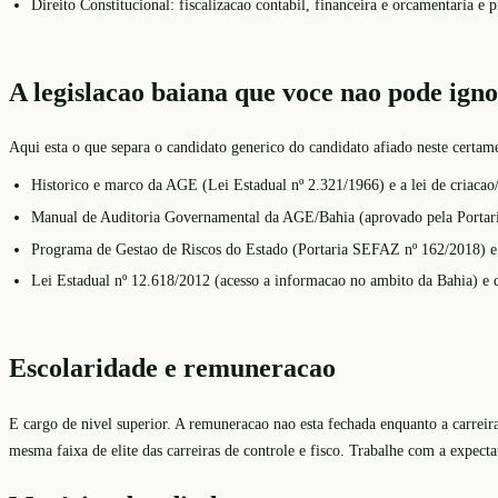
Direito Constitucional: fiscalizacao contabil, financeira e orcamentaria e 
A legislacao baiana que voce nao pode ign
Aqui esta o que separa o candidato generico do candidato afiado neste certa
Historico e marco da AGE (Lei Estadual nº 2.321/1966) e a lei de criacao
Manual de Auditoria Governamental da AGE/Bahia (aprovado pela Portaria
Programa de Gestao de Riscos do Estado (Portaria SEFAZ nº 162/2018) e 
Lei Estadual nº 12.618/2012 (acesso a informacao no ambito da Bahia) e 
Escolaridade e remuneracao
E cargo de nivel superior. A remuneracao nao esta fechada enquanto a carreira
mesma faixa de elite das carreiras de controle e fisco. Trabalhe com a expectat