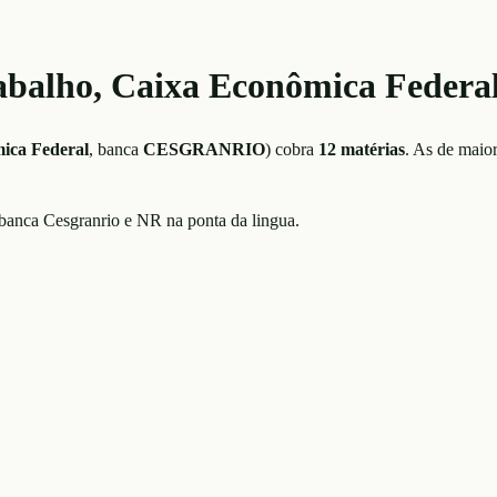
abalho, Caixa Econômica Federal
ica Federal
, banca
CESGRANRIO
)
cobra
12
matérias
. As de maio
 banca Cesgranrio e NR na ponta da lingua.