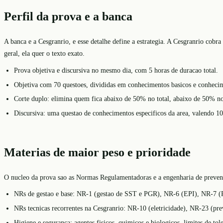
Perfil da prova e a banca
A banca e a Cesgranrio, e esse detalhe define a estrategia. A Cesgranrio cob
geral, ela quer o texto exato.
Prova objetiva e discursiva no mesmo dia, com 5 horas de duracao total.
Objetiva com 70 questoes, divididas em conhecimentos basicos e conhecim
Corte duplo: elimina quem fica abaixo de 50% no total, abaixo de 50% n
Discursiva: uma questao de conhecimentos especificos da area, valendo 1
Materias de maior peso e prioridade
O nucleo da prova sao as Normas Regulamentadoras e a engenharia de prevenca
NRs de gestao e base: NR-1 (gestao de SST e PGR), NR-6 (EPI), NR-7 (
NRs tecnicas recorrentes na Cesgranrio: NR-10 (eletricidade), NR-23 (p
Higiene e seguranca: agentes fisicos, quimicos e biologicos, limites de tol