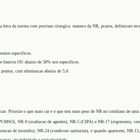
ra a letra da norma com precisao cirurgica: numero da NR, prazos, definicoes t
entos especificos.
os basicos OU abaixo de 50% nos especificos.
0 pontos, com eliminacao abaixo de 5,0.
o. Priorize o que mais cai e o que tem mais peso de NR no cotidiano de uma i
PCMSO), NR-9 (avaliacao de agentes), NR-5 (CIPA) e NR-17 (ergonomia, centr
revencao de incendio), NR-24 (condicoes sanitarias), e quando aparecem, NR-
erancia, insalubridade e periculosidade.