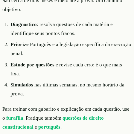
São cerca de dois meses e meio até a prova. Um caminho
objetivo:
Diagnóstico
: resolva questões de cada matéria e
identifique seus pontos fracos.
Priorize
Português e a legislação específica da execução
penal.
Estude por questões
e revise cada erro: é o que mais
fixa.
Simulados
nas últimas semanas, no mesmo horário da
prova.
Para treinar com gabarito e explicação em cada questão, use
o
furafila
. Pratique também
questões de direito
constitucional
e
português
.