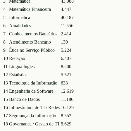
3
Matemática
43.088
4
Matemática Financeira
4.447
5
Informática
40.187
6
Atualidades
11.556
7
Conhecimentos Bancários
2.414
8
Atendimento Bancário
139
9
Ética no Serviço Público
5.224
10
Redação
6.407
11
Língua Inglesa
8.200
12
Estatística
5.521
13
Tecnologia da Informação
633
14
Engenharia de Software
12.619
15
Banco de Dados
11.186
16
Infraestrutura de TI / Redes
16.129
17
Segurança da Informação
8.552
18
Governanca / Gestao de TI
5.629