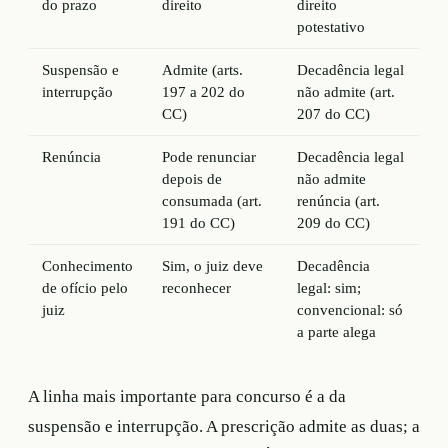
do prazo
direito
direito
potestativo
Suspensão e
Admite (arts.
Decadência legal
interrupção
197 a 202 do
não admite (art.
CC)
207 do CC)
Renúncia
Pode renunciar
Decadência legal
depois de
não admite
consumada (art.
renúncia (art.
191 do CC)
209 do CC)
Conhecimento
Sim, o juiz deve
Decadência
de ofício pelo
reconhecer
legal: sim;
juiz
convencional: só
a parte alega
A linha mais importante para concurso é a da
suspensão e interrupção. A prescrição admite as duas; a