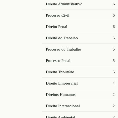
Direito Administrativo
6
Processo Civil
6
Direito Penal
6
Direito do Trabalho
5
Processo do Trabalho
5
Processo Penal
5
Direito Tributário
5
Direito Empresarial
4
Direitos Humanos
2
Direito Internacional
2
Direito Ambiental
2