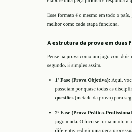
elabore uma peça jurídica e responda a q
Esse formato é o mesmo em todo o país,
melhor como cada etapa funciona.
A estrutura da prova em duas 
Pense na prova como um jogo com dois ní
segundo. É simples assim.
1ª Fase (Prova Objetiva):
Aqui, voc
passeiam por quase todas as discipli
questões
(metade da prova) para segu
2ª Fase (Prova Prático-Profissional
jogo muda. O foco se torna muito mai
diferente: redigir uma peça processu