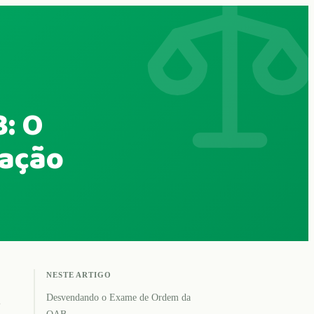
: O
vação
NESTE ARTIGO
Desvendando o Exame de Ordem da
B