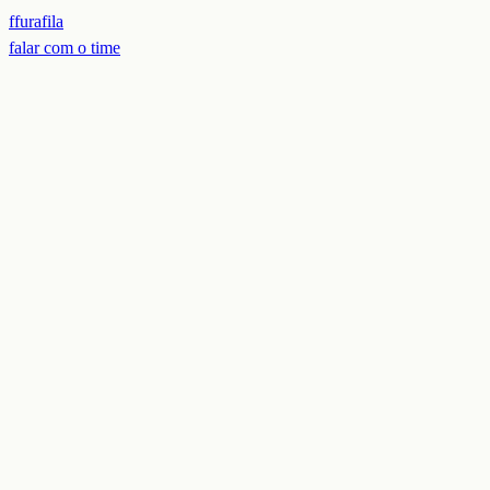
f
furafila
falar com o time